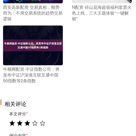
西安高新配资 交易真相，顺势
N配资 径山花海超值福利套票火
而为：不用交易系统的趋势交易
热上线，三大主题体验“一键解
逻辑
锁”
牛顺网配资 中证指数公司：将
发布中证沪深港互联互通中国
50指数等2条指数
相关评论
本文评分
*
评论内容
*