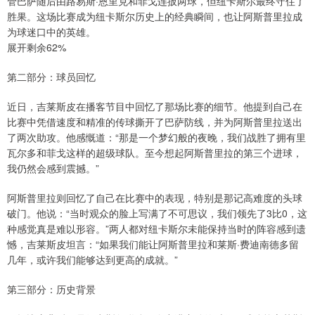
管巴萨随后由路易斯·恩里克和菲戈连扳两球，但纽卡斯尔最终守住了
胜果。这场比赛成为纽卡斯尔历史上的经典瞬间，也让阿斯普里拉成
为球迷口中的英雄。
展开剩余62%
第二部分：球员回忆
近日，吉莱斯皮在播客节目中回忆了那场比赛的细节。他提到自己在
比赛中凭借速度和精准的传球撕开了巴萨防线，并为阿斯普里拉送出
了两次助攻。他感慨道：“那是一个梦幻般的夜晚，我们战胜了拥有里
瓦尔多和菲戈这样的超级球队。至今想起阿斯普里拉的第三个进球，
我仍然会感到震撼。”
阿斯普里拉则回忆了自己在比赛中的表现，特别是那记高难度的头球
破门。他说：“当时观众的脸上写满了不可思议，我们领先了3比0，这
种感觉真是难以形容。”两人都对纽卡斯尔未能保持当时的阵容感到遗
憾，吉莱斯皮坦言：“如果我们能让阿斯普里拉和莱斯·费迪南德多留
几年，或许我们能够达到更高的成就。”
第三部分：历史背景