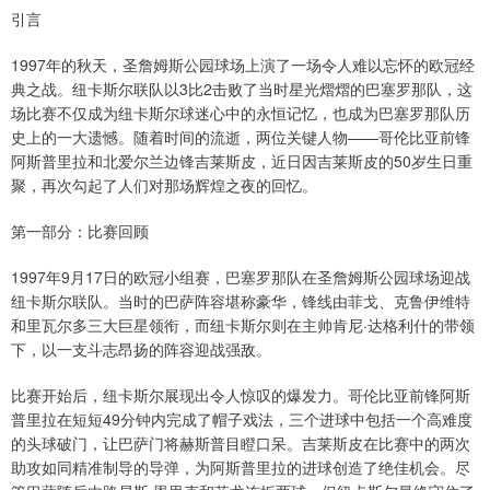
引言
1997年的秋天，圣詹姆斯公园球场上演了一场令人难以忘怀的欧冠经
典之战。纽卡斯尔联队以3比2击败了当时星光熠熠的巴塞罗那队，这
场比赛不仅成为纽卡斯尔球迷心中的永恒记忆，也成为巴塞罗那队历
史上的一大遗憾。随着时间的流逝，两位关键人物——哥伦比亚前锋
阿斯普里拉和北爱尔兰边锋吉莱斯皮，近日因吉莱斯皮的50岁生日重
聚，再次勾起了人们对那场辉煌之夜的回忆。
第一部分：比赛回顾
1997年9月17日的欧冠小组赛，巴塞罗那队在圣詹姆斯公园球场迎战
纽卡斯尔联队。当时的巴萨阵容堪称豪华，锋线由菲戈、克鲁伊维特
和里瓦尔多三大巨星领衔，而纽卡斯尔则在主帅肯尼·达格利什的带领
下，以一支斗志昂扬的阵容迎战强敌。
比赛开始后，纽卡斯尔展现出令人惊叹的爆发力。哥伦比亚前锋阿斯
普里拉在短短49分钟内完成了帽子戏法，三个进球中包括一个高难度
的头球破门，让巴萨门将赫斯普目瞪口呆。吉莱斯皮在比赛中的两次
助攻如同精准制导的导弹，为阿斯普里拉的进球创造了绝佳机会。尽