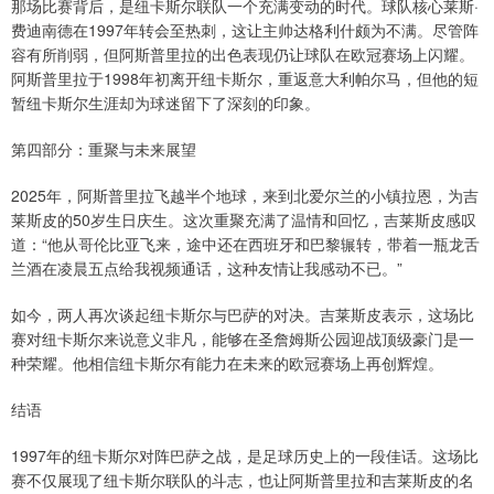
那场比赛背后，是纽卡斯尔联队一个充满变动的时代。球队核心莱斯·
费迪南德在1997年转会至热刺，这让主帅达格利什颇为不满。尽管阵
容有所削弱，但阿斯普里拉的出色表现仍让球队在欧冠赛场上闪耀。
阿斯普里拉于1998年初离开纽卡斯尔，重返意大利帕尔马，但他的短
暂纽卡斯尔生涯却为球迷留下了深刻的印象。
第四部分：重聚与未来展望
2025年，阿斯普里拉飞越半个地球，来到北爱尔兰的小镇拉恩，为吉
莱斯皮的50岁生日庆生。这次重聚充满了温情和回忆，吉莱斯皮感叹
道：“他从哥伦比亚飞来，途中还在西班牙和巴黎辗转，带着一瓶龙舌
兰酒在凌晨五点给我视频通话，这种友情让我感动不已。”
如今，两人再次谈起纽卡斯尔与巴萨的对决。吉莱斯皮表示，这场比
赛对纽卡斯尔来说意义非凡，能够在圣詹姆斯公园迎战顶级豪门是一
种荣耀。他相信纽卡斯尔有能力在未来的欧冠赛场上再创辉煌。
结语
1997年的纽卡斯尔对阵巴萨之战，是足球历史上的一段佳话。这场比
赛不仅展现了纽卡斯尔联队的斗志，也让阿斯普里拉和吉莱斯皮的名