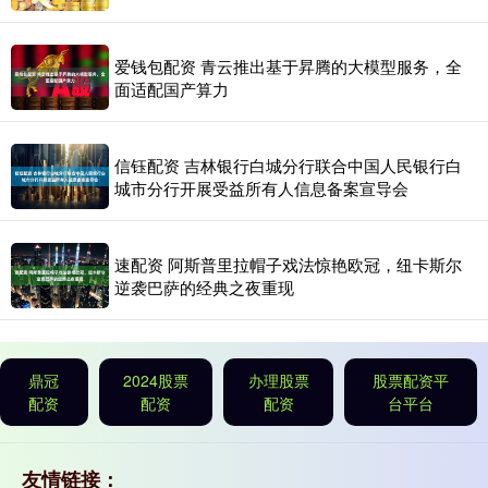
爱钱包配资 青云推出基于昇腾的大模型服务，全
面适配国产算力
信钰配资 吉林银行白城分行联合中国人民银行白
城市分行开展受益所有人信息备案宣导会
速配资 阿斯普里拉帽子戏法惊艳欧冠，纽卡斯尔
逆袭巴萨的经典之夜重现
鼎冠
2024股票
办理股票
股票配资平
配资
配资
配资
台平台
友情链接：