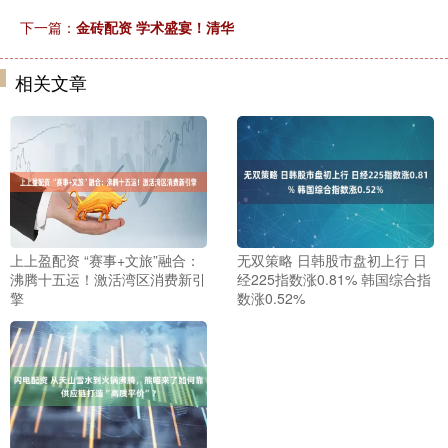
下一篇：
金砖配资 学术盛宴！清华
相关文章
上上盈配资 “赛事+文旅”融合：
无双策略 日韩股市盘初上行 日
沸腾十五运！激活湾区消费新引
经225指数涨0.81% 韩国综合指
擎
数涨0.52%