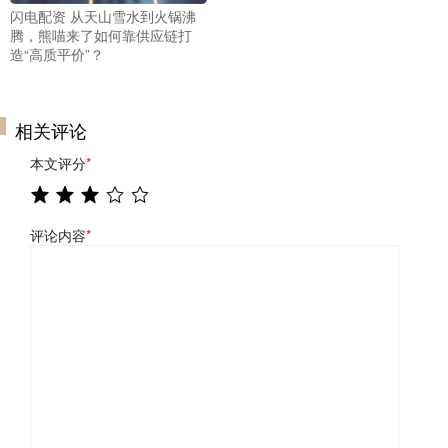
闪电配资 从天山雪水到火锅沸
腾，熊喵来了如何靠供应链打
造“高质平价”？
相关评论
本文评分
*
评论内容
*