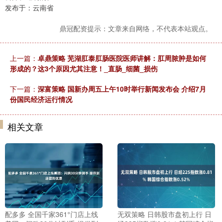
发布于：云南省
鼎冠配资提示：文章来自网络，不代表本站观点。
上一篇：
卓鼎策略 芜湖肛泰肛肠医院医师讲解：肛周脓肿是如何
形成的？这3个原因尤其注意！_直肠_细菌_损伤
下一篇：
深富策略 国新办周五上午10时举行新闻发布会 介绍7月
份国民经济运行情况
相关文章
配多多 全国千家361°门店上线
无双策略 日韩股市盘初上行 日