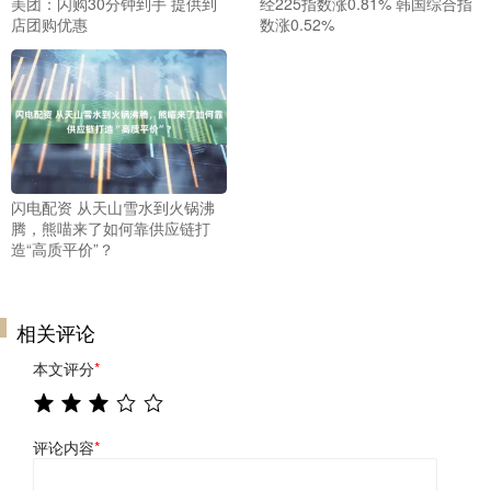
美团：闪购30分钟到手 提供到
经225指数涨0.81% 韩国综合指
店团购优惠
数涨0.52%
闪电配资 从天山雪水到火锅沸
腾，熊喵来了如何靠供应链打
造“高质平价”？
相关评论
本文评分
*
评论内容
*