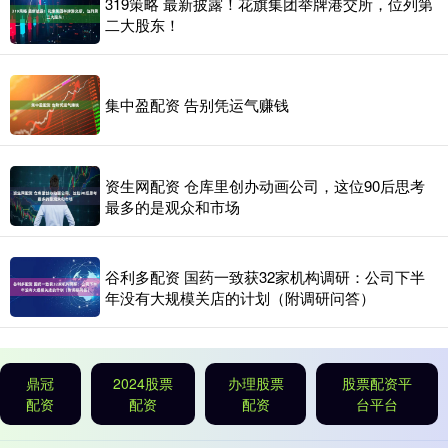
319策略 最新披露！花旗集团举牌港交所，位列第
二大股东！
集中盈配资 告别凭运气赚钱
资生网配资 仓库里创办动画公司，这位90后思考
最多的是观众和市场
谷利多配资 国药一致获32家机构调研：公司下半
年没有大规模关店的计划（附调研问答）
鼎冠
2024股票
办理股票
股票配资平
配资
配资
配资
台平台