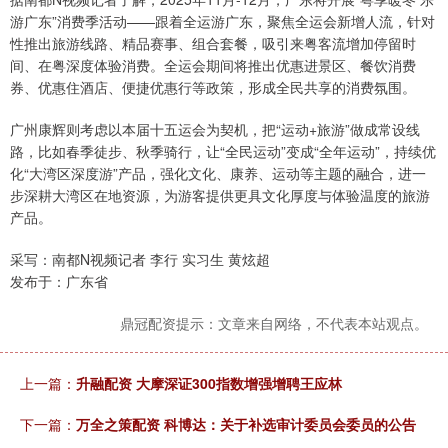
游广东”消费季活动——跟着全运游广东，聚焦全运会新增人流，针对
性推出旅游线路、精品赛事、组合套餐，吸引来粤客流增加停留时
间、在粤深度体验消费。全运会期间将推出优惠进景区、餐饮消费
券、优惠住酒店、便捷优惠行等政策，形成全民共享的消费氛围。
广州康辉则考虑以本届十五运会为契机，把“运动+旅游”做成常设线
路，比如春季徒步、秋季骑行，让“全民运动”变成“全年运动”，持续优
化“大湾区深度游”产品，强化文化、康养、运动等主题的融合，进一
步深耕大湾区在地资源，为游客提供更具文化厚度与体验温度的旅游
产品。
采写：南都N视频记者 李行 实习生 黄炫超
发布于：广东省
鼎冠配资提示：文章来自网络，不代表本站观点。
上一篇：
升融配资 大摩深证300指数增强增聘王应林
下一篇：
万全之策配资 科博达：关于补选审计委员会委员的公告