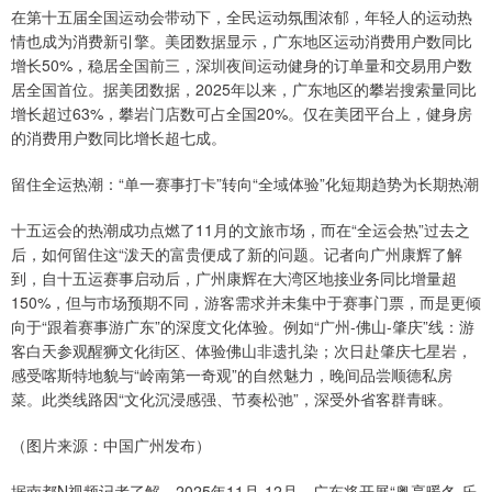
在第十五届全国运动会带动下，全民运动氛围浓郁，年轻人的运动热
情也成为消费新引擎。美团数据显示，广东地区运动消费用户数同比
增长50%，稳居全国前三，深圳夜间运动健身的订单量和交易用户数
居全国首位。据美团数据，2025年以来，广东地区的攀岩搜索量同比
增长超过63%，攀岩门店数可占全国20%。仅在美团平台上，健身房
的消费用户数同比增长超七成。
留住全运热潮：“单一赛事打卡”转向“全域体验”化短期趋势为长期热潮
十五运会的热潮成功点燃了11月的文旅市场，而在“全运会热”过去之
后，如何留住这“泼天的富贵便成了新的问题。记者向广州康辉了解
到，自十五运赛事启动后，广州康辉在大湾区地接业务同比增量超
150%，但与市场预期不同，游客需求并未集中于赛事门票，而是更倾
向于“跟着赛事游广东”的深度文化体验。例如“广州-佛山-肇庆”线：游
客白天参观醒狮文化街区、体验佛山非遗扎染；次日赴肇庆七星岩，
感受喀斯特地貌与“岭南第一奇观”的自然魅力，晚间品尝顺德私房
菜。此类线路因“文化沉浸感强、节奏松弛”，深受外省客群青睐。
（图片来源：中国广州发布）
据南都N视频记者了解，2025年11月-12月，广东将开展“粤享暖冬 乐