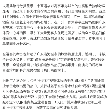
去哪儿旅行数据显示，十五运会对赛事承办城市的住宿消费拉动效应
显著，而坐落于各大体育馆周边的商圈，预订量增幅最为明显。截至
11月9日晚，在第十五届全运会赛事举办期间，广州、深圳等城市的
酒店预订量较去年同期均有增长。在广州，作为赛事主要场馆的广东
省奥林匹克体育中心（十五运会开幕式举办地）、广州体育馆及天河
体育中心等商圈，吸引了大量游客入住周边酒店，成为全市最热门的
住宿区域。其中，海珠广场附近的酒店预订量领跑全市，赛事期间订
单量同比增长23%。
全运会的举办也带动了广东沿海城市的旅游热度上升。近期，广东以
全运会为契机，推出“跟着海岛去旅行”文旅消费促进活动。途家数据
显示，全运会期间，汕头的南澳岛热度持续攀升，南澳岛的后宅镇、
青澳湾均跻身广东民宿预订热门商圈前十。
另据广之旅介绍，包含“十五运”观赛体验的主题团队成为了近期企事
业单位定制出游的热门。旅行社基于企业需求组合出“观赛+团注意引
号间是否应该有顿号“观赛+康注意引号间是否应该有顿号“观赛+在地
体验”等多类旅游线路，提供工会游特色解决方案。如该社近期就成功
组织近50人的省内某企业观赛团，1天的广州周边秋游行程加上观
看“十五运”男排比赛，收获了极高的游客评价反馈。