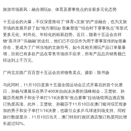
旅游市场新风：融合潮玩ip、体育及赛事焦点的全新多元化态势
十五运会的火爆，不仅深度推动了“体育+文旅”的产业融合，也为文旅
市场的发展开辟了如“地方潮玩ip 形象塑造”“结合时下赛事焦点”等形式
更多元化、时尚化、年轻化的崭新趋势。近日，随着十五运会吉祥
物“喜洋洋”“乐融融”的走红，他们已不仅仅作为用于赛事宣传的ip形象
存在，更成为了广州当地的文旅符号。如今其相关潮玩产品订单量暴
增，目前已有多款产品在零售市场供不应求，所有产品总共销售额已
经达到上千万元。
广州北京路广百百货十五运会吉祥物售卖点。摄影：陈书扬
与此同时，11月10日是第十五届全国运动会正式开幕后的首个比赛
日，孙杨与潘展乐在男子400米自由泳决赛的顶峰相会，王楚钦、孙
颖莎亮相男子和女子单打1/16决赛等“焦点赛事”拉动场馆周边酒店预
订热度高涨。此外，王楚钦、孙颖莎于11月10日在澳门银河综艺馆参
加的男子和女子单打1/16决赛，也吸引众多乒乓球迷到场支持。同程
旅行数据显示，11月10日当天，澳门特别行政区酒店预订热度同比增
长超过52%。