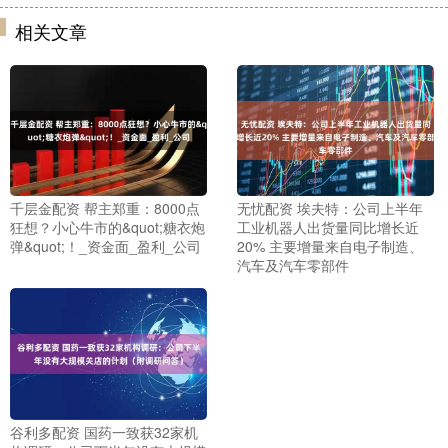
相关文章
千层金配资 帮主郑重：8000点
无忧配资 埃夫特：公司上半年
狂想？小心牛市的&quot;糖衣炮
工业机器人出货量同比增长近
弹&quot;！_资金面_盈利_公司
20% 主要增量来自电子制造、
汽车及汽车零部件
谷利多配资 国药一致获32家机