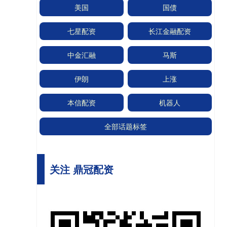
美国
国债
七星配资
长江金融配资
中金汇融
马斯
伊朗
上涨
本信配资
机器人
全部话题标签
关注 鼎冠配资