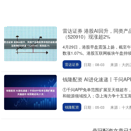
雷达证券 港股AI回升，同类产
（520910）现涨超2%
4月29日，港股早盘震荡上扬，截至午
数涨1.07%。港股互联网板块午盘持续
日期：08-03
来源：大的
雷达证券
钱隆配资 AI进化速递丨千问A
①千问APP免单范围扩展至天猫超市
和能源领域投入；③上海力争十五五期间
日期：05-03
来源：十大
钱隆配资
鼎冠配资文章已