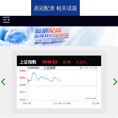
鼎冠配资 相关话题
上证指数
3948.82
8.78
0.22%