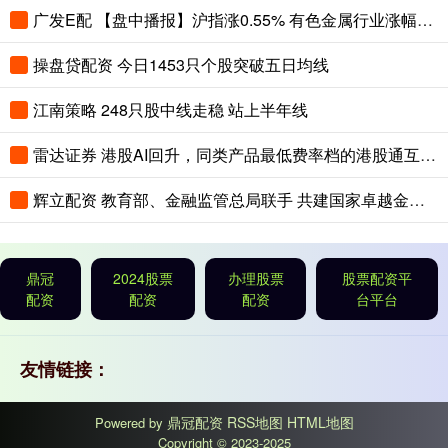
广发E配 【盘中播报】沪指涨0.55% 有色金属行业涨幅最大
操盘贷配资 今日1453只个股突破五日均线
江南策略 248只股中线走稳 站上半年线
雷达证券 港股AI回升，同类产品最低费率档的港股通互联网ETF华夏（520910）现涨超2%
辉立配资 教育部、金融监管总局联手 共建国家卓越金融人才培养基地
鼎冠
2024股票
办理股票
股票配资平
配资
配资
配资
台平台
友情链接：
鼎冠配资
RSS地图
HTML地图
Powered by
Copyright
© 2023-2025