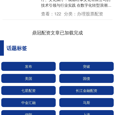
技术引领与行业实践 在数字化转型浪潮
中，展览展示行业正经历着从传统模式向
查看：
122
分类：
办理股票配资
智能化、互动化、沉....
鼎冠配资文章已加载完成
话题标签
发布
突破
美国
国债
七星配资
长江金融配资
中金汇融
马斯
伊朗
上涨